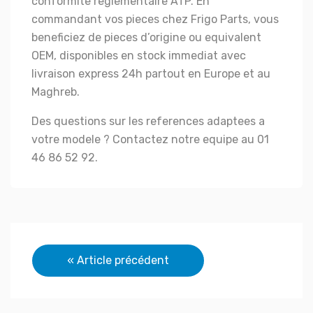
conformite reglementaire ATP. En
commandant vos pieces chez Frigo Parts, vous
beneficiez de pieces d’origine ou equivalent
OEM, disponibles en stock immediat avec
livraison express 24h partout en Europe et au
Maghreb.
Des questions sur les references adaptees a
votre modele ? Contactez notre equipe au 01
46 86 52 92.
Navigation
« Article précédent
de
l’article