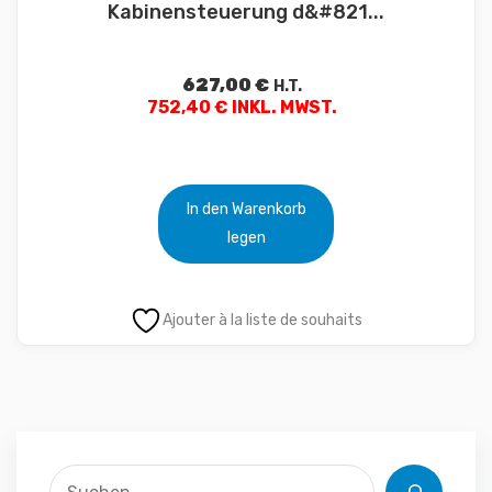
Kabinensteuerung d&#821...
627,00
€
H.T.
752,40 € INKL. MWST.
In den Warenkorb
legen
Ajouter à la liste de souhaits
Suche