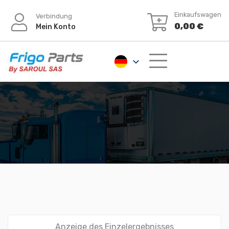
Zum
Einkaufswagen
Verbindung
Inhalt
0,00
€
Mein Konto
springen
Anzeige des Einzelergebnisses