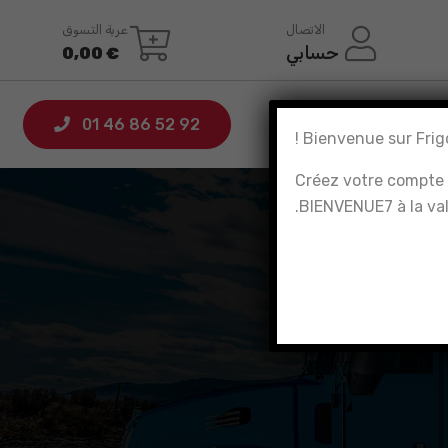
الاتصال
عربة التسوق
حسابي
0,00
€
01 46 86 52 92
Créez votre compte c
BIENVENUE7 à la va