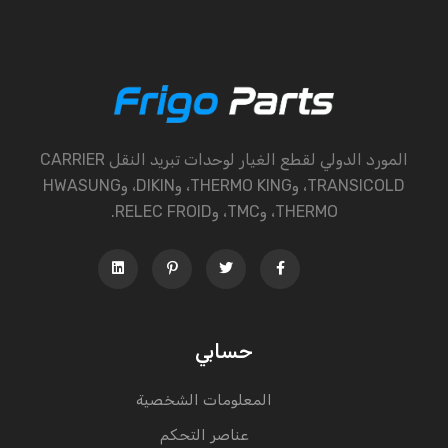
المورد الدولي لقطع الغيار لوحدات تبريد النقل CARRIER
TRANSICOLD، وTHERMO KING، وDIKIN، وHWASUNG
THERMO، وTMC، وRELEC FROID.
حسابي
المعلومات الشخصية
عناصر التحكم