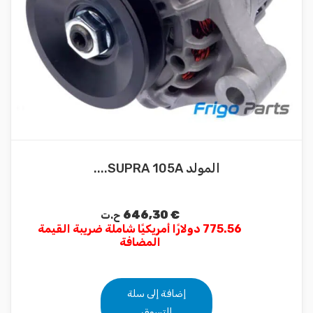
المولد SUPRA 105A....
646,30
€
ح.ت
775.56 دولارًا أمريكيًا شاملة ضريبة القيمة
المضافة
إضافة إلى سلة
التسوق