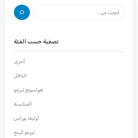
تصفية حسب الفئة
أخرى
الناقل
هواسونغ ثيرمو
المناسبة
أوليفا توراس
ثيرمو كينج