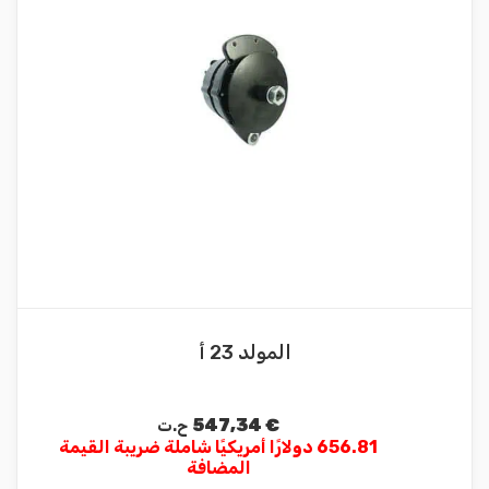
المولد 23 أ
547,34
€
ح.ت
656.81 دولارًا أمريكيًا شاملة ضريبة القيمة
المضافة