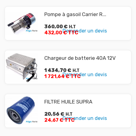
Pompe à gasoil Carrier R...
360,00
€
H.T
Demander un devis
432,00 € TTC
Chargeur de batterie 40A 12V
1 434,70
€
H.T
Demander un devis
1 721,64 € TTC
FILTRE HUILE SUPRA
20,56
€
H.T
Demander un devis
24,67 € TTC