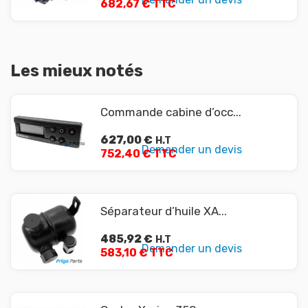
682,67 € TTC
Les mieux notés
Commande cabine d’occ...
627,00
€
H.T
Demander un devis
752,40 € TTC
Séparateur d’huile XA...
485,92
€
H.T
Demander un devis
583,10 € TTC